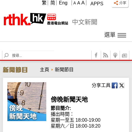
A
繁
简
Eng
A
A
APPS
選單
S
e
a
主頁
新聞節目
r
c
h
分享工具
傍晚新聞天地
節目簡介:
播出時間：

星期一至五 18:00-19:00

星期六／日 18:00-18:20