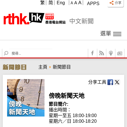
A
繁
简
Eng
A
A
APPS
選單
S
e
a
主頁
新聞節目
r
c
h
分享工具
傍晚新聞天地
節目簡介:
播出時間：

星期一至五 18:00-19:00

星期六／日 18:00-18:20