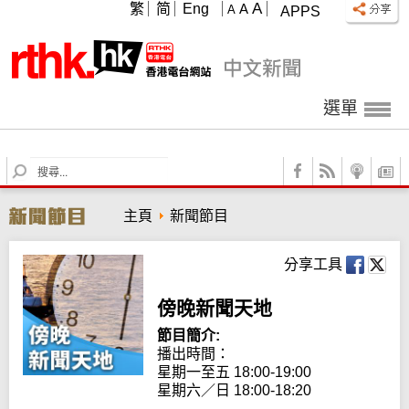
A
繁
简
Eng
A
A
APPS
選單
S
e
a
主頁
新聞節目
r
c
h
分享工具
傍晚新聞天地
節目簡介:
播出時間：

星期一至五 18:00-19:00

星期六／日 18:00-18:20