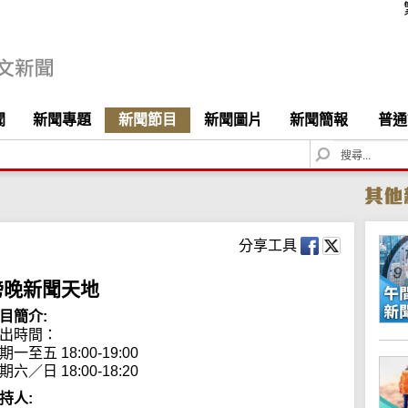
聞
新聞專題
新聞節目
新聞圖片
新聞簡報
普通
S
e
a
r
c
h
分享工具
傍晚新聞天地
目簡介:
出時間：

期一至五 18:00-19:00

期六／日 18:00-18:20
持人: