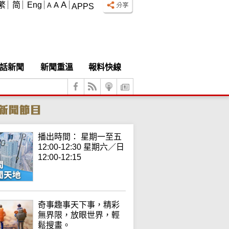
A
繁
简
Eng
A
A
APPS
話新聞
新聞重溫
報料快線
播出時間： 星期一至五
12:00-12:30 星期六／日
12:00-12:15
奇事趣事天下事，精彩
無界限，放眼世界，輕
鬆搜畫。