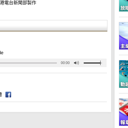
港電台新聞部製作
de
00:00
聽