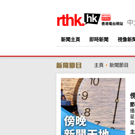
新聞主頁
即時新聞
視像新
主頁
新聞節目
節
播
星
星
主