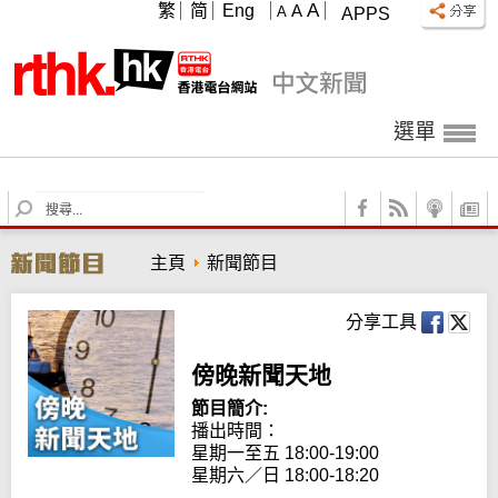
A
繁
简
Eng
A
A
APPS
選單
S
e
a
主頁
新聞節目
r
c
h
分享工具
傍晚新聞天地
節目簡介:
播出時間：

星期一至五 18:00-19:00

星期六／日 18:00-18:20