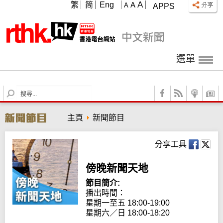
A
繁
简
Eng
A
A
APPS
選單
S
e
a
主頁
新聞節目
r
c
h
分享工具
傍晚新聞天地
節目簡介:
播出時間：

星期一至五 18:00-19:00

星期六／日 18:00-18:20