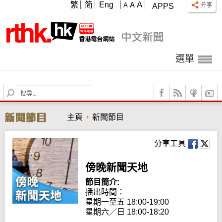
A
繁
简
Eng
A
A
APPS
選單
S
e
a
主頁
新聞節目
r
c
h
分享工具
傍晚新聞天地
節目簡介:
播出時間：

星期一至五 18:00-19:00

星期六／日 18:00-18:20