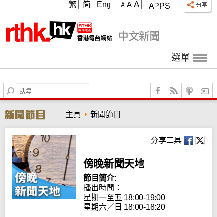
A
繁
简
Eng
A
A
APPS
選單
S
e
a
主頁
新聞節目
r
c
h
分享工具
傍晚新聞天地
節目簡介:
播出時間：

星期一至五 18:00-19:00

星期六／日 18:00-18:20