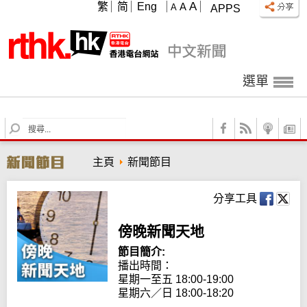
A
繁
简
Eng
A
A
APPS
選單
S
e
a
主頁
新聞節目
r
c
h
分享工具
傍晚新聞天地
節目簡介:
播出時間：

星期一至五 18:00-19:00

星期六／日 18:00-18:20