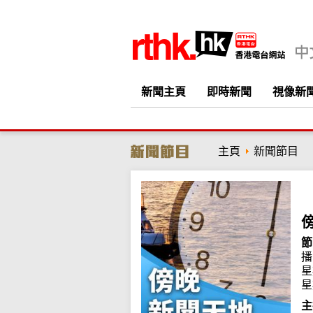
新聞主頁
即時新聞
視像新
主頁
新聞節目
節
播
星
星
主