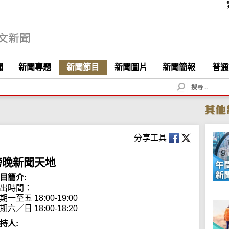
聞
新聞專題
新聞節目
新聞圖片
新聞簡報
普通
S
e
a
r
c
h
分享工具
傍晚新聞天地
目簡介:
出時間：

期一至五 18:00-19:00

期六／日 18:00-18:20
持人: