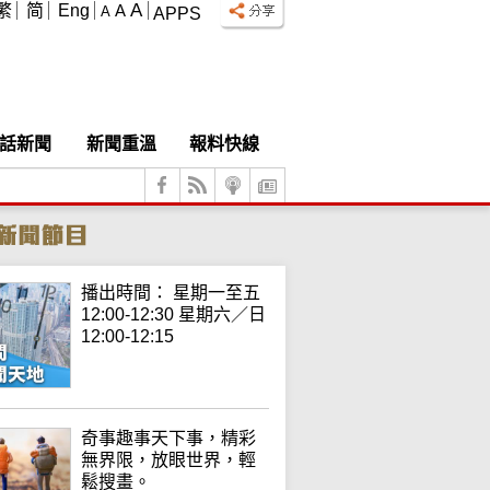
A
繁
简
Eng
A
A
APPS
話新聞
新聞重溫
報料快線
播出時間： 星期一至五
12:00-12:30 星期六／日
12:00-12:15
奇事趣事天下事，精彩
無界限，放眼世界，輕
鬆搜畫。