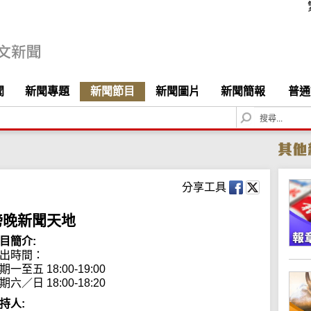
聞
新聞專題
新聞節目
新聞圖片
新聞簡報
普通
S
e
a
r
c
h
分享工具
傍晚新聞天地
目簡介:
出時間：

期一至五 18:00-19:00

期六／日 18:00-18:20
持人: