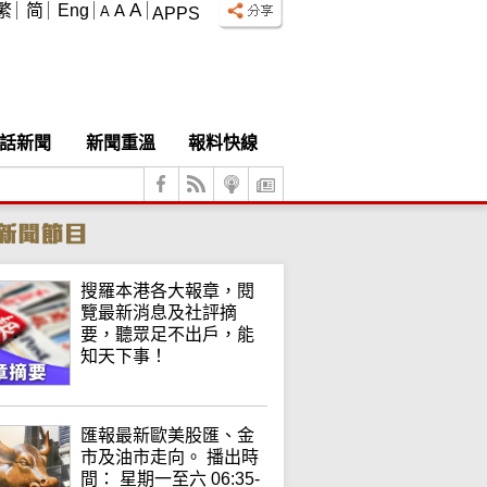
A
繁
简
Eng
A
A
APPS
話新聞
新聞重溫
報料快線
搜羅本港各大報章，閱
覽最新消息及社評摘
要，聽眾足不出戶，能
知天下事！
匯報最新歐美股匯、金
市及油市走向。 播出時
間： 星期一至六 06:35-