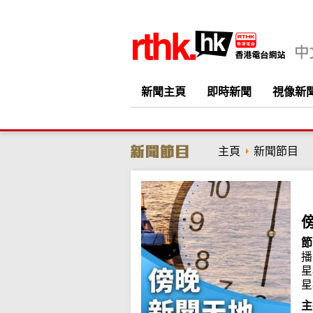
新聞主頁
即時新聞
視像新
主頁
新聞節目
節
播
星
星
主