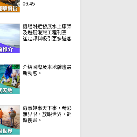
06:45
機場附近發展水上康樂
及遊艇港灣工程刊憲
崔定邦料吸引更多遊客
介紹國際及本地體壇最
新動態。
奇事趣事天下事，精彩
無界限，放眼世界，輕
鬆搜畫。