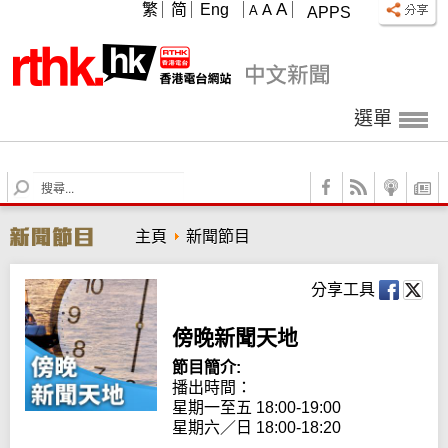
A
繁
简
Eng
A
A
APPS
選單
S
e
a
主頁
新聞節目
r
c
h
分享工具
傍晚新聞天地
節目簡介:
播出時間：

星期一至五 18:00-19:00

星期六／日 18:00-18:20