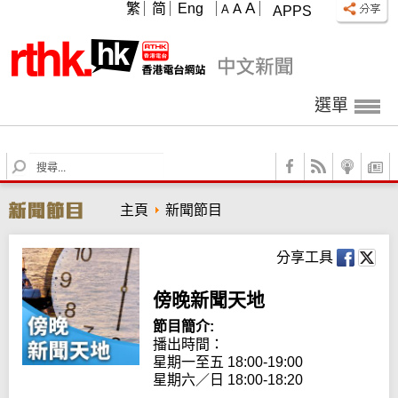
A
繁
简
Eng
A
A
APPS
選單
S
e
a
主頁
新聞節目
r
c
h
分享工具
傍晚新聞天地
節目簡介:
播出時間：

星期一至五 18:00-19:00

星期六／日 18:00-18:20