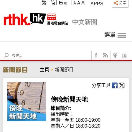
A
繁
简
Eng
A
A
APPS
選單
S
e
a
主頁
新聞節目
r
c
h
分享工具
傍晚新聞天地
節目簡介:
播出時間：

星期一至五 18:00-19:00

星期六／日 18:00-18:20