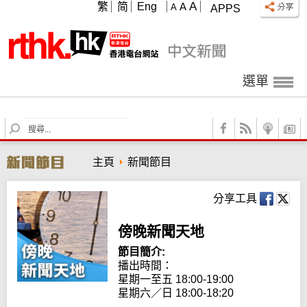
A
繁
简
Eng
A
A
APPS
選單
S
e
a
主頁
新聞節目
r
c
h
分享工具
傍晚新聞天地
節目簡介:
播出時間：

星期一至五 18:00-19:00

星期六／日 18:00-18:20