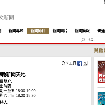
聞
新聞專題
新聞節目
新聞圖片
新聞簡報
普通
S
e
a
r
c
h
分享工具
傍晚新聞天地
目簡介:
出時間：

期一至五 18:00-19:00

期六／日 18:00-18:20
持人: