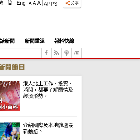
A
繁
简
Eng
A
A
APPS
話新聞
新聞重溫
報料快線
港人北上工作、投資、
消閒，都要了解國情及
經濟形勢。
介紹國際及本地體壇最
新動態。