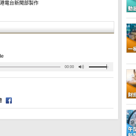
港電台新聞部製作
de
00:00
聽