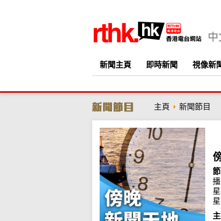
新聞主頁
即時新聞
視像新
主頁
新聞節目
節
播
星
星
主