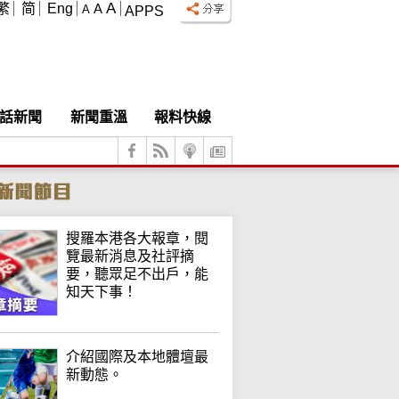
A
繁
简
Eng
A
A
APPS
話新聞
新聞重溫
報料快線
搜羅本港各大報章，閱
覽最新消息及社評摘
要，聽眾足不出戶，能
知天下事！
介紹國際及本地體壇最
新動態。