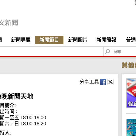
聞
新聞專題
新聞節目
新聞圖片
新聞簡報
普通
S
e
a
r
c
h
分享工具
傍晚新聞天地
目簡介:
出時間：

期一至五 18:00-19:00

期六／日 18:00-18:20
持人: