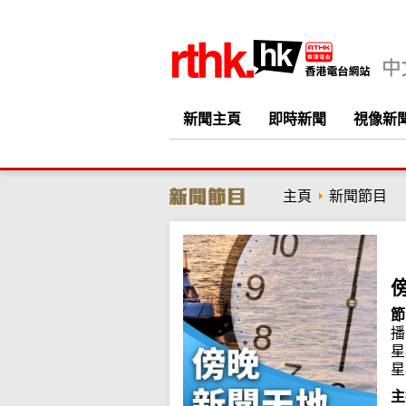
新聞主頁
即時新聞
視像新
主頁
新聞節目
節
播
星
星
主