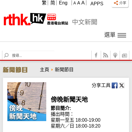
A
繁
简
Eng
A
A
APPS
選單
S
e
a
主頁
新聞節目
r
c
h
分享工具
傍晚新聞天地
節目簡介:
播出時間：

星期一至五 18:00-19:00

星期六／日 18:00-18:20