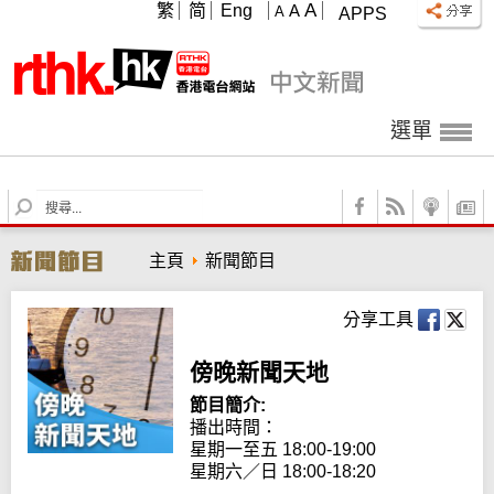
A
繁
简
Eng
A
A
APPS
選單
S
e
a
主頁
新聞節目
r
c
h
分享工具
傍晚新聞天地
節目簡介:
播出時間：

星期一至五 18:00-19:00

星期六／日 18:00-18:20