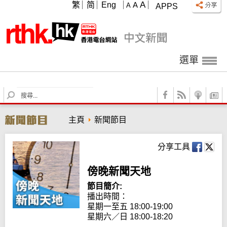
A
繁
简
Eng
A
A
APPS
選單
S
e
a
主頁
新聞節目
r
c
h
分享工具
傍晚新聞天地
節目簡介:
播出時間：

星期一至五 18:00-19:00

星期六／日 18:00-18:20