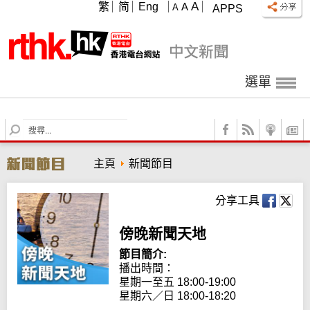
A
繁
简
Eng
A
A
APPS
選單
S
e
a
主頁
新聞節目
r
c
h
分享工具
傍晚新聞天地
節目簡介:
播出時間：

星期一至五 18:00-19:00

星期六／日 18:00-18:20