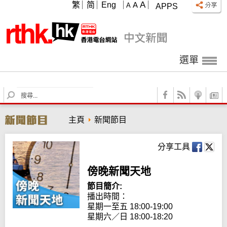
A
繁
简
Eng
A
A
APPS
選單
S
e
a
主頁
新聞節目
r
c
h
分享工具
傍晚新聞天地
節目簡介:
播出時間：

星期一至五 18:00-19:00

星期六／日 18:00-18:20