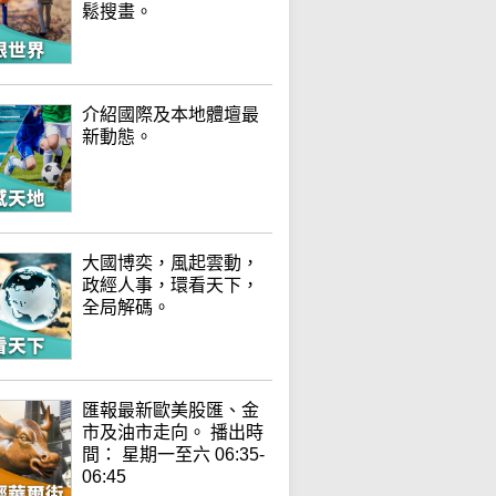
鬆搜畫。
介紹國際及本地體壇最
新動態。
大國博奕，風起雲動，
政經人事，環看天下，
全局解碼。
匯報最新歐美股匯、金
市及油市走向。 播出時
間： 星期一至六 06:35-
06:45