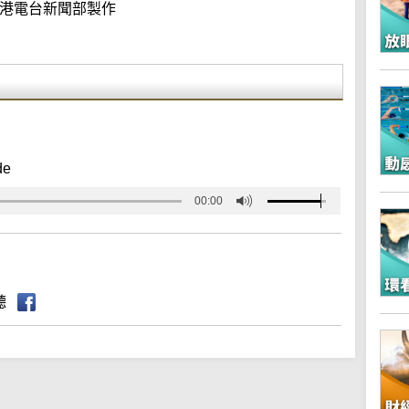
港電台新聞部製作
de
00:00
聽