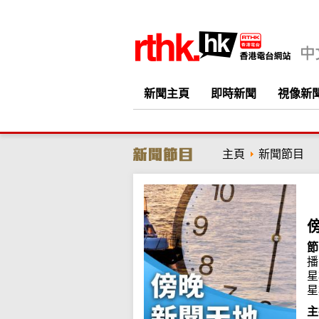
新聞主頁
即時新聞
視像新
主頁
新聞節目
節
播
星
星
主