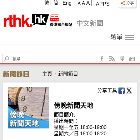
A
繁
简
Eng
A
A
APPS
選單
S
e
a
主頁
新聞節目
r
c
h
分享工具
傍晚新聞天地
節目簡介:
播出時間：

星期一至五 18:00-19:00

星期六／日 18:00-18:20