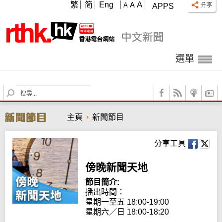
A
繁
简
Eng
A
A
APPS
選單
S
e
a
主頁
新聞節目
r
c
h
分享工具
傍晚新聞天地
節目簡介:
播出時間：

星期一至五 18:00-19:00

星期六／日 18:00-18:20