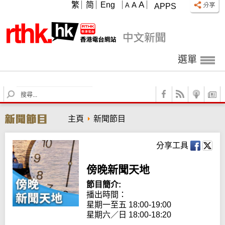
A
繁
简
Eng
A
A
APPS
選單
S
e
a
主頁
新聞節目
r
c
h
分享工具
傍晚新聞天地
節目簡介:
播出時間：

星期一至五 18:00-19:00

星期六／日 18:00-18:20