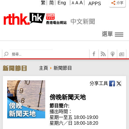
A
繁
简
Eng
A
A
APPS
選單
S
e
a
主頁
新聞節目
r
c
h
分享工具
傍晚新聞天地
節目簡介:
播出時間：

星期一至五 18:00-19:00

星期六／日 18:00-18:20