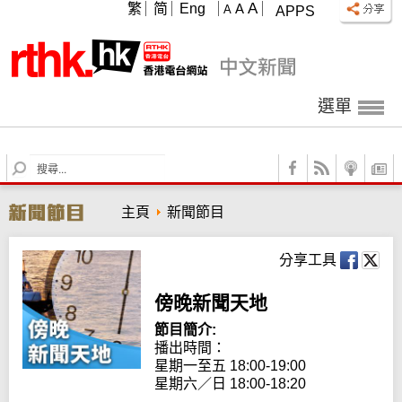
A
繁
简
Eng
A
A
APPS
選單
S
e
a
主頁
新聞節目
r
c
h
分享工具
傍晚新聞天地
節目簡介:
播出時間：

星期一至五 18:00-19:00

星期六／日 18:00-18:20