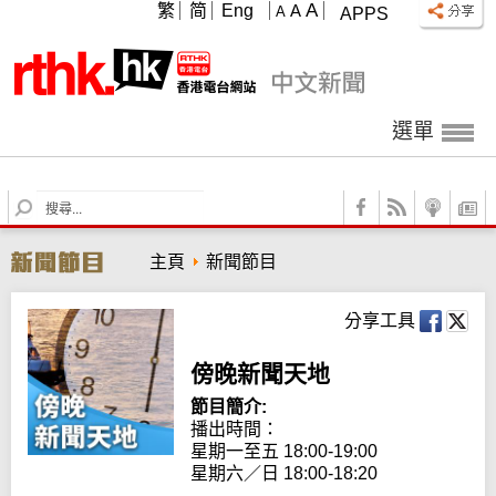
A
繁
简
Eng
A
A
APPS
選單
S
e
a
主頁
新聞節目
r
c
h
分享工具
傍晚新聞天地
節目簡介:
播出時間：

星期一至五 18:00-19:00

星期六／日 18:00-18:20