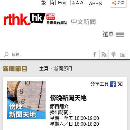
A
繁
简
Eng
A
A
APPS
選單
S
e
a
主頁
新聞節目
r
c
h
分享工具
傍晚新聞天地
節目簡介:
播出時間：

星期一至五 18:00-19:00

星期六／日 18:00-18:20