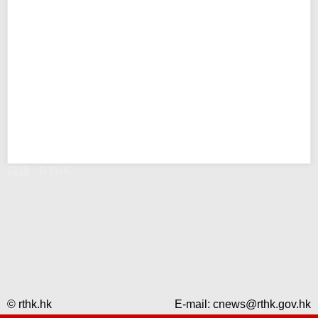
錯誤 - RTHK
© rthk.hk
E-mail:
cnews@rthk.gov.hk