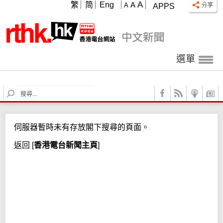
A
繁
简
Eng
A
A
APPS
選單
S
e
a
r
伺服器暫時未有存放閣下搜尋的頁面。
c
h
返回
[
香港電台新聞主頁
]