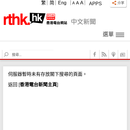
A
繁
简
Eng
A
A
APPS
選單
S
e
a
r
伺服器暫時未有存放閣下搜尋的頁面。
c
h
返回
[
香港電台新聞主頁
]