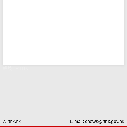
錯誤 - RTHK
© rthk.hk
E-mail:
cnews@rthk.gov.hk