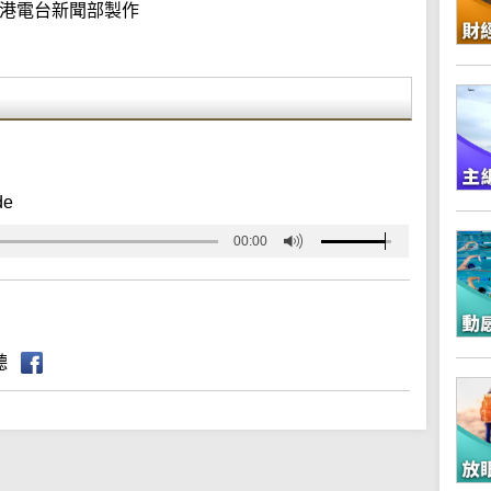
港電台新聞部製作
de
00:00
聽