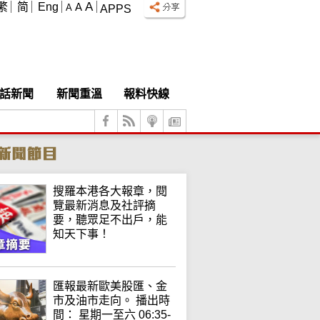
A
繁
简
Eng
A
A
APPS
話新聞
新聞重溫
報料快線
搜羅本港各大報章，閱
覽最新消息及社評摘
要，聽眾足不出戶，能
知天下事！
匯報最新歐美股匯、金
市及油市走向。 播出時
間： 星期一至六 06:35-