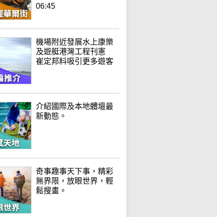
06:45
機場附近發展水上康樂
及遊艇港灣工程刊憲
崔定邦料吸引更多遊客
介紹國際及本地體壇最
新動態。
奇事趣事天下事，精彩
無界限，放眼世界，輕
鬆搜畫。