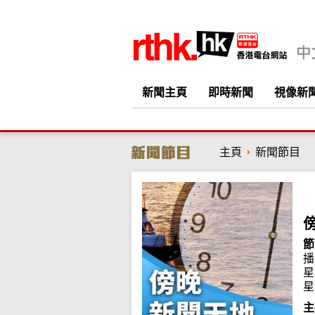
新聞主頁
即時新聞
視像新
主頁
新聞節目
節
播
星
星
主