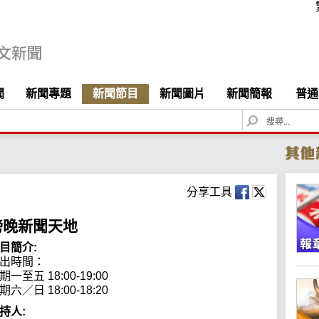
聞
新聞專題
新聞節目
新聞圖片
新聞簡報
普通
S
e
a
r
c
h
分享工具
傍晚新聞天地
目簡介:
出時間：

期一至五 18:00-19:00

期六／日 18:00-18:20
持人: