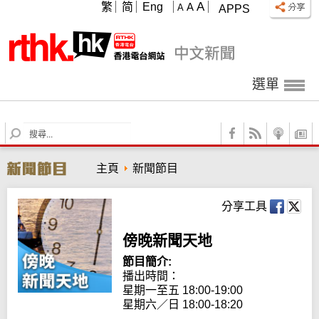
A
繁
简
Eng
A
A
APPS
選單
S
e
a
主頁
新聞節目
r
c
h
分享工具
傍晚新聞天地
節目簡介:
播出時間：

星期一至五 18:00-19:00

星期六／日 18:00-18:20