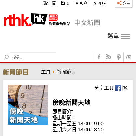
A
繁
简
Eng
A
A
APPS
選單
S
e
a
主頁
新聞節目
r
c
h
分享工具
傍晚新聞天地
節目簡介:
播出時間：

星期一至五 18:00-19:00

星期六／日 18:00-18:20