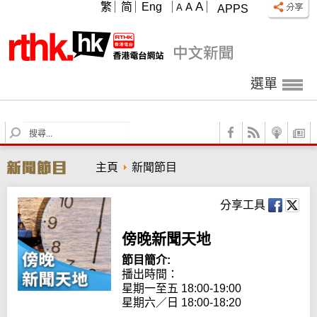
A
繁
简
Eng
A
A
APPS
選單
S
e
a
主頁
新聞節目
r
c
h
分享工具
傍晚新聞天地
節目簡介:
播出時間：

星期一至五 18:00-19:00

星期六／日 18:00-18:20