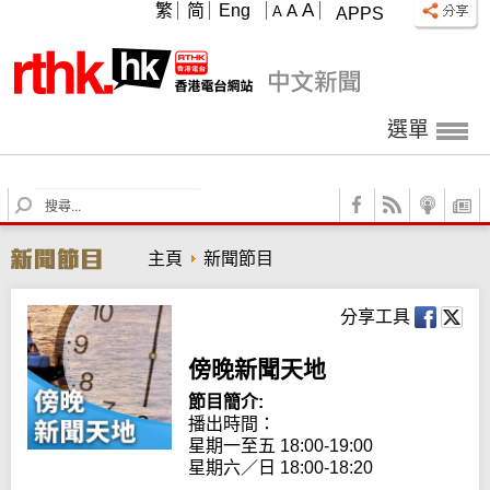
A
繁
简
Eng
A
A
APPS
選單
S
e
a
主頁
新聞節目
r
c
h
分享工具
傍晚新聞天地
節目簡介:
播出時間：

星期一至五 18:00-19:00

星期六／日 18:00-18:20