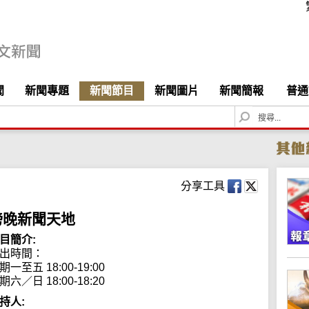
聞
新聞專題
新聞節目
新聞圖片
新聞簡報
普通
S
e
a
r
c
h
分享工具
傍晚新聞天地
目簡介:
出時間：

期一至五 18:00-19:00

期六／日 18:00-18:20
持人: