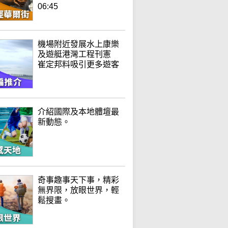
06:45
機場附近發展水上康樂
及遊艇港灣工程刊憲
崔定邦料吸引更多遊客
介紹國際及本地體壇最
新動態。
奇事趣事天下事，精彩
無界限，放眼世界，輕
鬆搜畫。