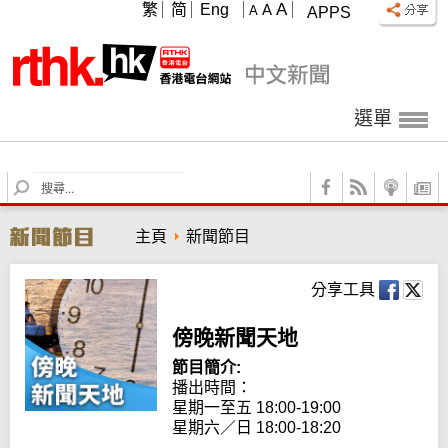
A
繁
简
Eng
A
A
APPS
選單
S
e
a
主頁
新聞節目
r
c
h
分享工具
傍晚新聞天地
節目簡介:
播出時間：

星期一至五 18:00-19:00

星期六／日 18:00-18:20