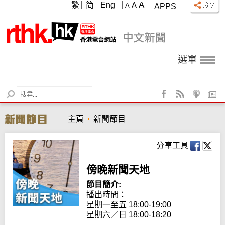
A
繁
简
Eng
A
A
APPS
選單
S
e
a
主頁
新聞節目
r
c
h
分享工具
傍晚新聞天地
節目簡介:
播出時間：

星期一至五 18:00-19:00

星期六／日 18:00-18:20