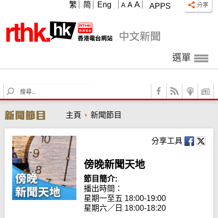
A
繁
简
Eng
A
A
APPS
選單
S
e
a
主頁
新聞節目
r
c
h
分享工具
傍晚新聞天地
節目簡介:
播出時間：

星期一至五 18:00-19:00

星期六／日 18:00-18:20