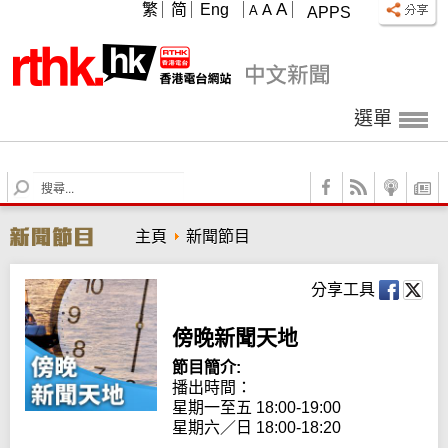
A
繁
简
Eng
A
A
APPS
選單
S
e
a
主頁
新聞節目
r
c
h
分享工具
傍晚新聞天地
節目簡介:
播出時間：

星期一至五 18:00-19:00

星期六／日 18:00-18:20