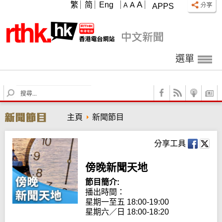
A
繁
简
Eng
A
A
APPS
選單
S
e
a
主頁
新聞節目
r
c
h
分享工具
傍晚新聞天地
節目簡介:
播出時間：

星期一至五 18:00-19:00

星期六／日 18:00-18:20