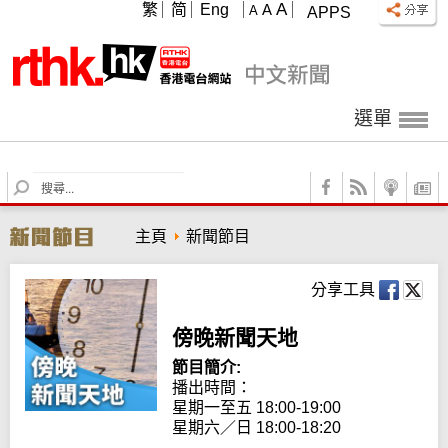
A
繁
简
Eng
A
A
APPS
選單
S
e
a
主頁
新聞節目
r
c
h
分享工具
傍晚新聞天地
節目簡介:
播出時間：

星期一至五 18:00-19:00

星期六／日 18:00-18:20