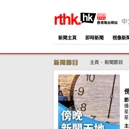
新聞主頁
即時新聞
視像新
主頁
新聞節目
節
播
星
星
主