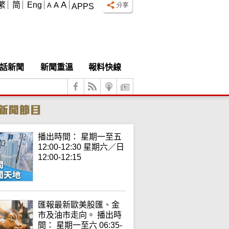
A
繁
简
Eng
A
A
APPS
話新聞
新聞重溫
報料快線
播出時間： 星期一至五
12:00-12:30 星期六／日
12:00-12:15
匯報最新歐美股匯、金
市及油市走向。 播出時
間： 星期一至六 06:35-