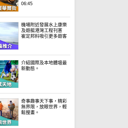
06:45
機場附近發展水上康樂
及遊艇港灣工程刊憲
崔定邦料吸引更多遊客
介紹國際及本地體壇最
新動態。
奇事趣事天下事，精彩
無界限，放眼世界，輕
鬆搜畫。