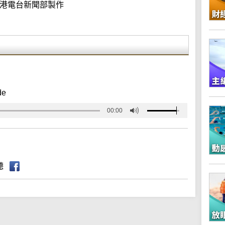
港電台新聞部製作
de
00:00
聽