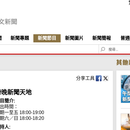
聞
新聞專題
新聞節目
新聞圖片
新聞簡報
普通
S
e
a
r
c
h
分享工具
傍晚新聞天地
目簡介:
出時間：

期一至五 18:00-19:00

期六／日 18:00-18:20
持人: