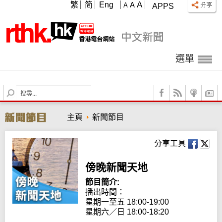
A
繁
简
Eng
A
A
APPS
選單
S
e
a
主頁
新聞節目
r
c
h
分享工具
傍晚新聞天地
節目簡介:
播出時間：

星期一至五 18:00-19:00

星期六／日 18:00-18:20