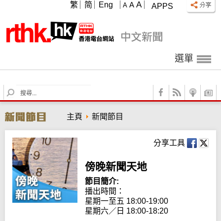
A
繁
简
Eng
A
A
APPS
選單
S
e
a
主頁
新聞節目
r
c
h
分享工具
傍晚新聞天地
節目簡介:
播出時間：

星期一至五 18:00-19:00

星期六／日 18:00-18:20