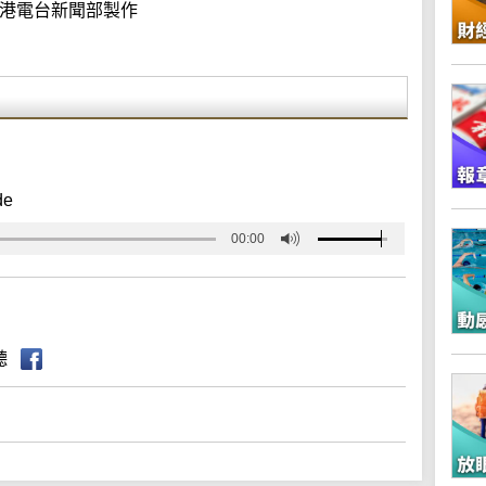
港電台新聞部製作
de
00:00
聽