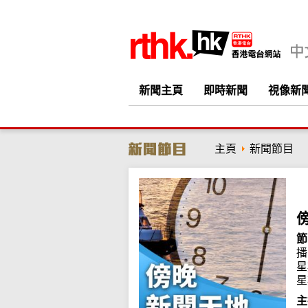
新聞主頁
即時新聞
視像新
主頁
新聞節目
節
播
星
星
主