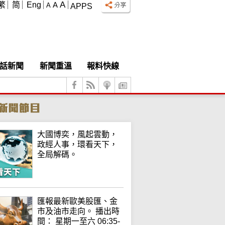
A
繁
简
Eng
A
A
APPS
話新聞
新聞重溫
報料快線
大國博奕，風起雲動，
政經人事，環看天下，
全局解碼。
匯報最新歐美股匯、金
市及油市走向。 播出時
間： 星期一至六 06:35-