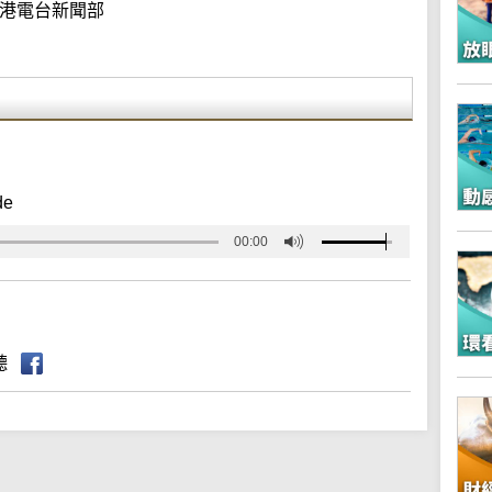
港電台新聞部
de
00:00
聽