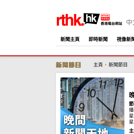
新聞主頁
即時新聞
視像新
主頁
新聞節目
節
播
星
星
主