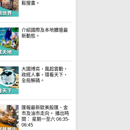
鬆搜畫。
介紹國際及本地體壇最
新動態。
大國博奕，風起雲動，
政經人事，環看天下，
全局解碼。
匯報最新歐美股匯、金
市及油市走向。 播出時
間： 星期一至六 06:35-
06:45