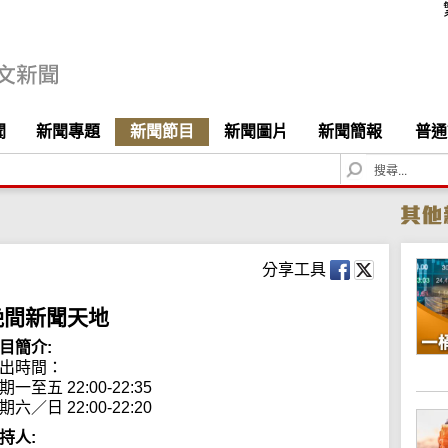
聞
新聞專題
新聞節目
新聞圖片
新聞簡報
普通
S
e
a
r
c
h
分享工具
晚間新聞天地
目簡介:
出時間： 

期一至五 22:00-22:35

期六／日 22:00-22:20
持人: