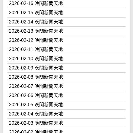
2026-02-16 晚間新聞天地
2026-02-15 晚間新聞天地
2026-02-14 晚間新聞天地
2026-02-13 晚間新聞天地
2026-02-12 晚間新聞天地
2026-02-11 晚間新聞天地
2026-02-10 晚間新聞天地
2026-02-09 晚間新聞天地
2026-02-08 晚間新聞天地
2026-02-07 晚間新聞天地
2026-02-06 晚間新聞天地
2026-02-05 晚間新聞天地
2026-02-04 晚間新聞天地
2026-02-03 晚間新聞天地
2026-02-02 晚間新聞天地