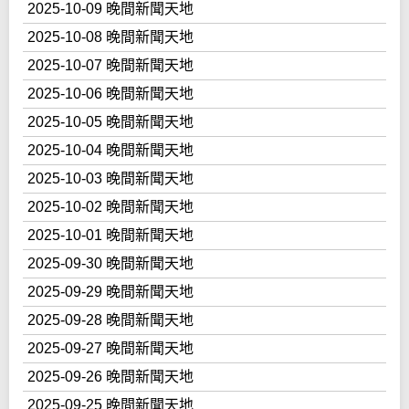
2025-10-09 晚間新聞天地
2025-10-08 晚間新聞天地
2025-10-07 晚間新聞天地
2025-10-06 晚間新聞天地
2025-10-05 晚間新聞天地
2025-10-04 晚間新聞天地
2025-10-03 晚間新聞天地
2025-10-02 晚間新聞天地
2025-10-01 晚間新聞天地
2025-09-30 晚間新聞天地
2025-09-29 晚間新聞天地
2025-09-28 晚間新聞天地
2025-09-27 晚間新聞天地
2025-09-26 晚間新聞天地
2025-09-25 晚間新聞天地