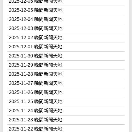
2025-12-06 晚間新聞天地
2025-12-05 晚間新聞天地
2025-12-04 晚間新聞天地
2025-12-03 晚間新聞天地
2025-12-02 晚間新聞天地
2025-12-01 晚間新聞天地
2025-11-30 晚間新聞天地
2025-11-29 晚間新聞天地
2025-11-28 晚間新聞天地
2025-11-27 晚間新聞天地
2025-11-26 晚間新聞天地
2025-11-25 晚間新聞天地
2025-11-24 晚間新聞天地
2025-11-23 晚間新聞天地
2025-11-22 晚間新聞天地