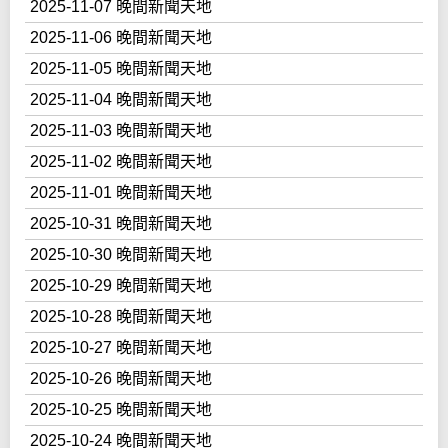
2025-11-07 晚間新聞天地
2025-11-06 晚間新聞天地
2025-11-05 晚間新聞天地
2025-11-04 晚間新聞天地
2025-11-03 晚間新聞天地
2025-11-02 晚間新聞天地
2025-11-01 晚間新聞天地
2025-10-31 晚間新聞天地
2025-10-30 晚間新聞天地
2025-10-29 晚間新聞天地
2025-10-28 晚間新聞天地
2025-10-27 晚間新聞天地
2025-10-26 晚間新聞天地
2025-10-25 晚間新聞天地
2025-10-24 晚間新聞天地