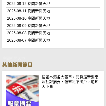
2025-08-12 晚間新聞天地
2025-08-11 晚間新聞天地
2025-08-10 晚間新聞天地
2025-08-09 晚間新聞天地
2025-08-08 晚間新聞天地
2025-08-07 晚間新聞天地
晚間新聞天地
搜羅本港各大報章，閱覽最新消息
及社評摘要，聽眾足不出戶，能知
天下事！