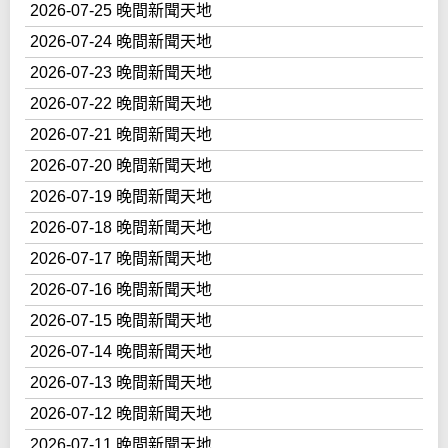
2026-07-25 晚間新聞天地
2026-07-24 晚間新聞天地
2026-07-23 晚間新聞天地
2026-07-22 晚間新聞天地
2026-07-21 晚間新聞天地
2026-07-20 晚間新聞天地
2026-07-19 晚間新聞天地
2026-07-18 晚間新聞天地
2026-07-17 晚間新聞天地
2026-07-16 晚間新聞天地
2026-07-15 晚間新聞天地
2026-07-14 晚間新聞天地
2026-07-13 晚間新聞天地
2026-07-12 晚間新聞天地
2026-07-11 晚間新聞天地