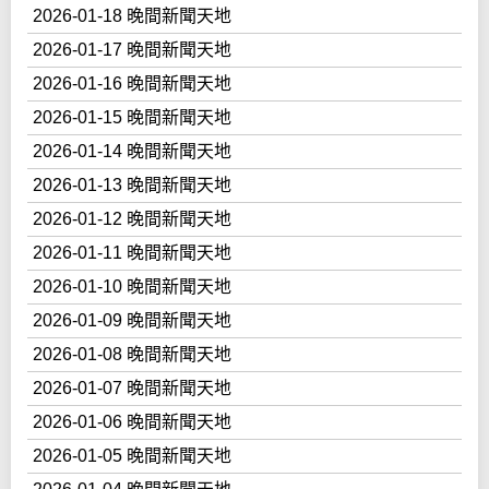
2026-01-18 晚間新聞天地
2026-01-17 晚間新聞天地
2026-01-16 晚間新聞天地
2026-01-15 晚間新聞天地
2026-01-14 晚間新聞天地
2026-01-13 晚間新聞天地
2026-01-12 晚間新聞天地
2026-01-11 晚間新聞天地
2026-01-10 晚間新聞天地
2026-01-09 晚間新聞天地
2026-01-08 晚間新聞天地
2026-01-07 晚間新聞天地
2026-01-06 晚間新聞天地
2026-01-05 晚間新聞天地