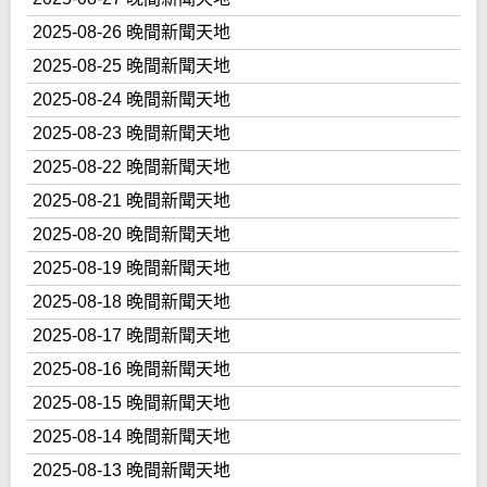
2025-08-26 晚間新聞天地
2025-08-25 晚間新聞天地
2025-08-24 晚間新聞天地
2025-08-23 晚間新聞天地
2025-08-22 晚間新聞天地
2025-08-21 晚間新聞天地
2025-08-20 晚間新聞天地
2025-08-19 晚間新聞天地
2025-08-18 晚間新聞天地
2025-08-17 晚間新聞天地
2025-08-16 晚間新聞天地
2025-08-15 晚間新聞天地
2025-08-14 晚間新聞天地
2025-08-13 晚間新聞天地