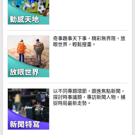
奇事趣事天下事，精彩無界限，放
眼世界，輕鬆搜畫。
以不同專題環節，跟進焦點新聞，
探討時事議題，專訪新聞人物，捕
捉時局最新走勢。