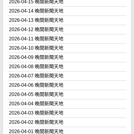
2026-04-15 晚間新聞天地
2026-04-14 晚間新聞天地
2026-04-13 晚間新聞天地
2026-04-12 晚間新聞天地
2026-04-11 晚間新聞天地
2026-04-10 晚間新聞天地
2026-04-09 晚間新聞天地
2026-04-08 晚間新聞天地
2026-04-07 晚間新聞天地
2026-04-06 晚間新聞天地
2026-04-05 晚間新聞天地
2026-04-04 晚間新聞天地
2026-04-03 晚間新聞天地
2026-04-02 晚間新聞天地
2026-04-01 晚間新聞天地