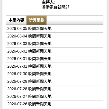
主持人:
香港電台新聞部
本集內容
所有集數
2026-08-05 晚間新聞天地
2026-08-04 晚間新聞天地
2026-08-03 晚間新聞天地
2026-08-02 晚間新聞天地
2026-08-01 晚間新聞天地
2026-07-31 晚間新聞天地
2026-07-30 晚間新聞天地
2026-07-29 晚間新聞天地
2026-07-28 晚間新聞天地
2026-07-27 晚間新聞天地
2026-07-26 晚間新聞天地